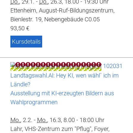
Do.
, 29.1. -
Do.
, 26.3, 18.00 - 19:30 Uhr
Ettenheim, August-Ruf-Bildungszentrum,
Bienlestr. 19, Nebengebäude C0.05
93,50 €
Kursdetails
102031
Landtagswahl.AI: Hey KI, wen wähl` ich im
Ländle?
Ausstellung mit KI-erzeugten Bildern aus
Wahlprogrammen
Mo.
, 2.2. -
Mo.
, 16.3, 8.00 - 18:00 Uhr
Lahr, VHS-Zentrum zum "Pflug", Foyer,